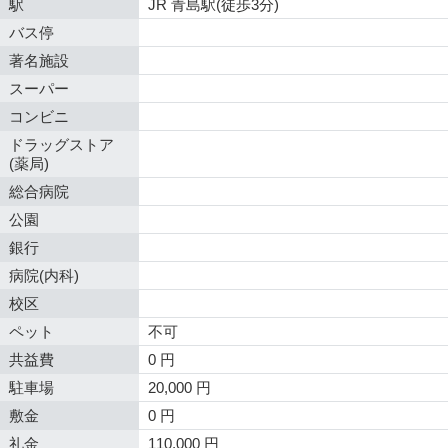
駅
JR 青島駅(徒歩3分)
バス停
著名施設
スーパー
コンビニ
ドラッグストア
(薬局)
総合病院
公園
銀行
病院(内科)
校区
ペット
不可
共益費
0 円
駐車場
20,000 円
敷金
0 円
礼金
110,000 円