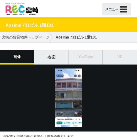
Aosima 731ビル 1階101
宮崎の賃貸物件トップページ
Aosima 731ビル 1階101
地図
画像
YouTube
VR
※写真と現況が異なる場合は現況優先とします。