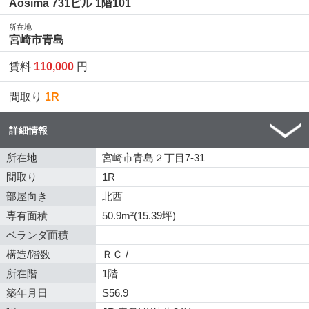
Aosima 731ビル 1階101
所在地
宮崎市青島
賃料
110,000
円
間取り
1R
詳細情報
所在地
宮崎市青島２丁目7-31
間取り
1R
部屋向き
北西
専有面積
50.9m²(15.39坪)
ベランダ面積
構造/階数
ＲＣ /
所在階
1階
築年月日
S56.9