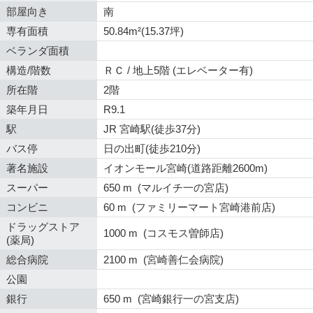
部屋向き
南
専有面積
50.84m²(15.37坪)
ベランダ面積
構造/階数
ＲＣ / 地上5階 (エレベーター有)
所在階
2階
築年月日
R9.1
駅
JR 宮崎駅(徒歩37分)
バス停
日の出町(徒歩210分)
著名施設
イオンモール宮崎(道路距離2600m)
スーパー
650 m (マルイチ一の宮店)
コンビニ
60 m (ファミリーマート宮崎港前店)
ドラッグストア
1000 m (コスモス曽師店)
(薬局)
総合病院
2100 m (宮崎善仁会病院)
公園
銀行
650 m (宮崎銀行一の宮支店)