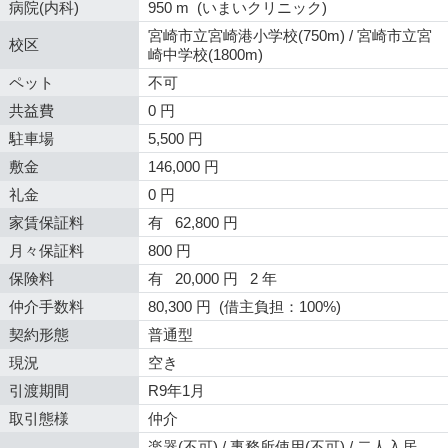
病院(内科)
950 m (いまいクリニック)
宮崎市立宮崎港小学校(750m) / 宮崎市立宮
校区
崎中学校(1800m)
ペット
不可
共益費
0 円
駐車場
5,500 円
敷金
146,000 円
礼金
0 円
家賃保証料
有 62,800 円
月々保証料
800 円
保険料
有 20,000 円 2 年
仲介手数料
80,300 円 (借主負担：100%)
契約形態
普通型
現況
空き
引渡期間
R9年1月
取引態様
仲介
楽器(不可) / 事務所使用(不可) / 二人入居