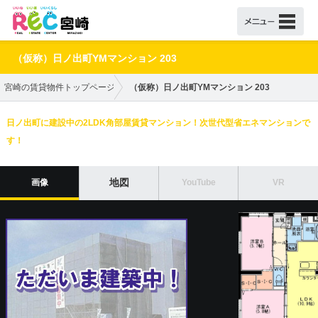
（仮称）日ノ出町YMマンション 203
宮崎の賃貸物件トップページ
（仮称）日ノ出町YMマンション 203
日ノ出町に建設中の2LDK角部屋賃貸マンション！次世代型省エネマンションで
す！
地図
画像
YouTube
VR