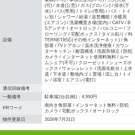
(可) / 水道(公営) / ガス(プロパン) / 排水(下
水) / バス(専用) / トイレ(専用) / バス・トイ
レ別 / シャワー / 給湯 / 追焚機能 / 冷暖房
(エアコン) / 洗濯機置き場(室内) / CATV / B
Sアンテナ / オートロック / バルコニー / フ
ローリング / 宅配ボックス / タイル貼り / IN
設備
TERNET対応(その他インターネット) / 角
部屋 / TVドアホン / 温水洗浄便座 / カウン
ターキッチン / 耐震構造 / 洗面所独立 / 防犯
カメラ / インターネット使用料無料 / ルー
ムシェア(不可) / クローゼット / シューズボ
ックス / ウォシュレット / 洗面化粧台 / 上水
道 / 下水道 / 敷地内ゴミ置場 / 流し台 / トイ
レ / 浴室 / エアコン(電灯)
通信回線備考
一般備考
駐車場2台目(軽)：4,950円
南向き角部屋 / インターネット無料 / 防犯
PRワード
カメラ / 宅配ボックス / オートロック
物件更新日
2026年7月31日