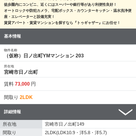
徒歩圏内にコンビニ、近くにはスーパーや銀行等があり利便性良好！
オートロックや防犯カメラ、宅配ボックス・カウンターキッチン・温水洗浄便
座・エレベーターと設備充実！
賃貸アパート・賃貸マンションを探すなら『トゥギャザー』にお任せ！
基本情報
物件名称
（仮称）日ノ出町YMマンション 203
所在地
宮崎市日ノ出町
賃料
73,000
円
間取り
2LDK
詳細情報
所在地
宮崎市日ノ出町149
間取り
2LDK(LDK10.9・洋5.8・洋5.7)