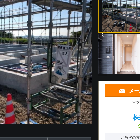
メー
※空
株
お急ぎの方