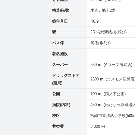
構造/階数
木造 / 地上2階
築年月日
R8.9
駅
JR 清武駅(徒歩19分)
バス停
岡(徒歩5分)
著名施設
スーパー
850 m (Aコープ清武店)
ドラッグストア
2300 m (コスモス清武店
(薬局)
公園
700 m (岡ノ下公園)
病院(内科)
450 m (わたなべ循環
校区
宮崎市立清武小学校(500m
共益費
3,000 円