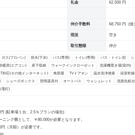
礼金
62,500 円
仲介手数料
68,750 円 (
現況
空き
取引態様
仲介
ガス(プロパン)
排水(下水)
バス(専用)
トイレ(専用)
バス・トイレ別
シ
冷暖房(エアコン)
床下収納
ウォークインクローゼット
洗濯機置き場(室内)
NET対応(その他インターネット)
角部屋
TVドアホン
温水洗浄便座
浴室乾燥
料
シューズボックス
照明器具付
オートバス
ウォシュレット
洗面化粧台
(電灯)
9円 (駐車場１台、2.5％プランの場合)
ニング費として、￥80,000が必要となります。
980円（月額）が必要です。
0円