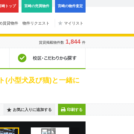
宮崎トップ
宮崎の売買物件
宮崎の物件査定
め賃貸物件
物件リクエスト
マイリスト
1,844
賃貸掲載物件数
件
地図から探す
校区・こだわりから探
ト(小型犬及び猫)と一緒に
お気に入りに追加する
印刷する