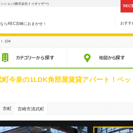
マンション(株式会社トゥギャザー)
REC
おすす
ならREC宮崎におまかせ！
 104
すすめ賃貸物件
カテゴリーから探す
町今泉の1LDK角部屋賃貸アパート！ペッ
市町
宮崎市清武町
次の物件画像