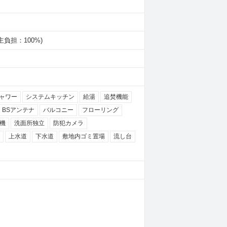
借主負担：100%)
ャワー
システムキッチン
給湯
追焚機能
BSアンテナ
バルコニー
フローリング
機
洗面所独立
防犯カメラ
上水道
下水道
敷地内ゴミ置場
流し台