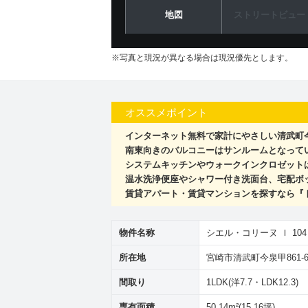
地図
ストリートビュー
※写真と現況が異なる場合は現況優先とします。
オススメポイント
インターネット無料で家計にやさしい清武町今
南東向きのバルコニーはサンルームとなって
システムキッチンやウォークインクロゼット
温水洗浄便座やシャワー付き洗面台、宅配ボ
賃貸アパート・賃貸マンションを探すなら『
物件名称
シエル・コリーヌ Ｉ 104
所在地
宮崎市清武町今泉甲861-
間取り
1LDK(洋7.7・LDK12.3)
専有面積
50.14m²(15.16坪)