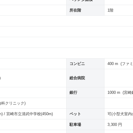
所在階
1階
コンビニ
400 m (フ
)
総合病院
銀行
1000 m (
器内科クリニック)
) / 宮崎市立清武中学校(450m)
ペット
可(小型犬室内
駐車場
3,300 円