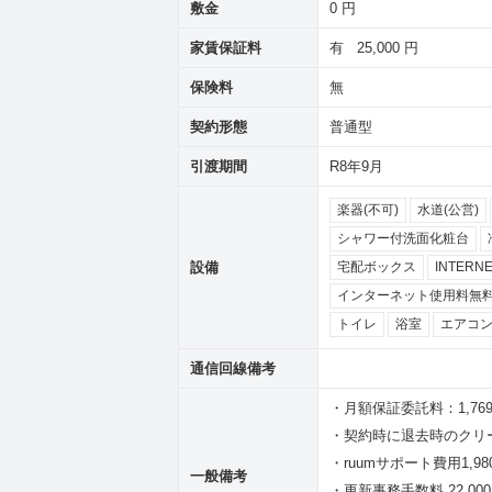
敷金
0 円
家賃保証料
有 25,000 円
保険料
無
契約形態
普通型
引渡期間
R8年9月
楽器(不可)
水道(公営)
シャワー付洗面化粧台
設備
宅配ボックス
INTER
インターネット使用料無
トイレ
浴室
エアコン
通信回線備考
・月額保証委託料：1,76
・契約時に退去時のクリー
・ruumサポート費用1,
一般備考
・更新事務手数料 22,00