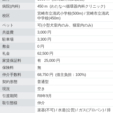
病院(内科)
450 m (わたなべ循環器内科クリニック)
宮崎市立清武小学校(500m) / 宮崎市立清武
校区
中学校(450m)
ペット
可(小型犬室内のみ、猫室内のみ)
共益費
3,000 円
駐車場
3,300 円
敷金
0 円
礼金
62,500 円
家賃保証料
有 25,000 円
保険料
無
仲介手数料
68,750 円 (借主負担：100%)
契約形態
普通型
現況
空き
引渡期間
R8年9月
取引態様
仲介
楽器(不可) / 水道(公営) / ガス(プロパン) / 排