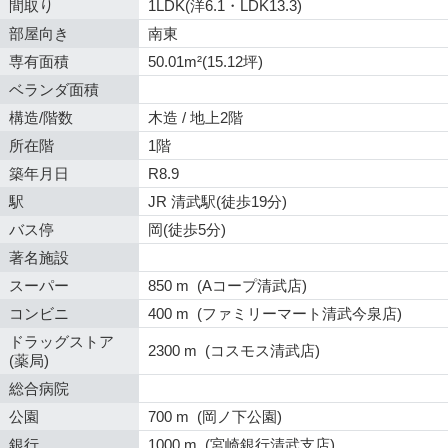
間取り
1LDK(洋6.1・LDK13.3)
部屋向き
南東
専有面積
50.01m²(15.12坪)
ベランダ面積
構造/階数
木造 / 地上2階
所在階
1階
築年月日
R8.9
駅
JR 清武駅(徒歩19分)
バス停
岡(徒歩5分)
著名施設
スーパー
850 m (Aコープ清武店)
コンビニ
400 m (ファミリーマート清武今泉店)
ドラッグストア
2300 m (コスモス清武店)
(薬局)
総合病院
公園
700 m (岡ノ下公園)
銀行
1000 m (宮崎銀行清武支店)