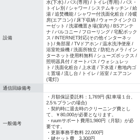
水(下水) / バス(専用) / トイレ(専用) / バス・
トイレ別 / シャワー / システムキッチン / 給
湯 / 追焚機能 / シャワー付洗面化粧台 / 冷暖
房(エアコン) / 床下収納 / ウォークインクロ
ーゼット / 洗濯機置き場(室内) / BSアンテ
ナ / バルコニー / フローリング / 宅配ボック
設備
ス / INTERNET対応(その他インターネッ
ト) / 角部屋 / TVドアホン / 温水洗浄便座 /
浴室乾燥機 / 洗面所独立 / 防犯カメラ / イン
ターネット使用料無料 / シューズボックス /
照明器具付 / オートバス / ウォシュレッ
ト / 洗面化粧台 / 上水道 / 下水道 / 敷地内ゴ
ミ置場 / 流し台 / トイレ / 浴室 / エアコン
(電灯)
通信回線備考
・月額保証委託料：1,769円 (駐車場１台、
2.5％プランの場合)
・契約時に退去時のクリーニング費とし
て、￥80,000が必要となります。
・ruumサポート費用1,980円（月額）が必
一般備考
要です。
・更新事務手数料 22,000円
・鍵セット費 3,300円