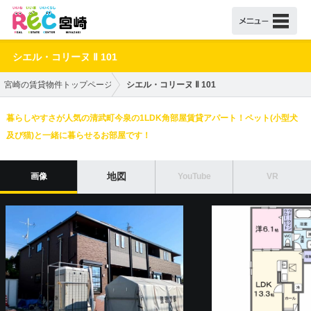
シエル・コリーヌ Ⅱ 101
宮崎の賃貸物件トップページ
シエル・コリーヌ Ⅱ 101
暮らしやすさが人気の清武町今泉の1LDK角部屋賃貸アパート！ペット(小型犬
及び猫)と一緒に暮らせるお部屋です！
地図
画像
YouTube
VR