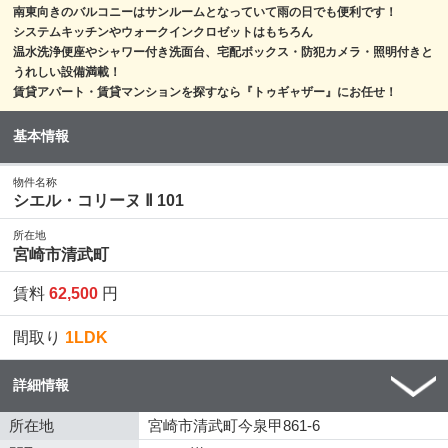
南東向きのバルコニーはサンルームとなっていて雨の日でも便利です！
システムキッチンやウォークインクロゼットはもちろん
温水洗浄便座やシャワー付き洗面台、宅配ボックス・防犯カメラ・照明付きと
うれしい設備満載！
賃貸アパート・賃貸マンションを探すなら『トゥギャザー』にお任せ！
基本情報
物件名称
シエル・コリーヌ Ⅱ 101
所在地
宮崎市清武町
賃料
62,500
円
間取り
1LDK
詳細情報
所在地
宮崎市清武町今泉甲861-6