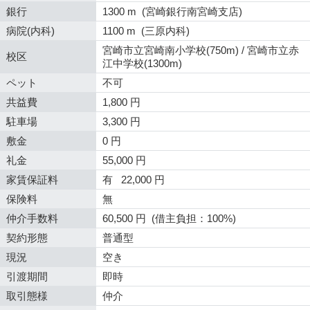
銀行
1300 m (宮崎銀行南宮崎支店)
病院(内科)
1100 m (三原内科)
宮崎市立宮崎南小学校(750m) / 宮崎市立赤
校区
江中学校(1300m)
ペット
不可
共益費
1,800 円
駐車場
3,300 円
敷金
0 円
礼金
55,000 円
家賃保証料
有 22,000 円
保険料
無
仲介手数料
60,500 円 (借主負担：100%)
契約形態
普通型
現況
空き
引渡期間
即時
取引態様
仲介