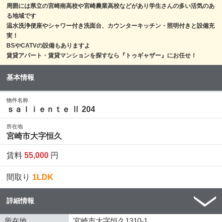
周囲には県立の宮崎南高校や宮崎農業高校などがあり学生さんの多い活気のあ
る地域です
温水洗浄便座やシャワー付き洗面台、カウンターキッチン・照明付きと設備充
実！
BSやCATVの設備もありますよ
賃貸アパート・賃貸マンションを探すなら『トゥギャザー』にお任せ！
基本情報
物件名称
ｓａｌｉｅｎｔｅ Ⅱ 204
所在地
宮崎市大字恒久
賃料
55,000
円
間取り
1LDK
詳細情報
所在地
宮崎市大字恒久1310-1