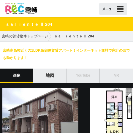
ｓａｌｉｅｎｔｅ Ⅱ 204
宮崎の賃貸物件トップページ
ｓａｌｉｅｎｔｅ Ⅱ 204
宮崎南高校近くの1LDK角部屋賃貸アパート！インターネット無料で家計の面で
も助かります！
地図
画像
YouTube
VR