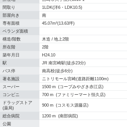
間取り
1LDK(洋6・LDK10.5)
部屋向き
南
専有面積
45.07m²(13.63坪)
ベランダ面積
構造/階数
木造 / 地上2階
所在階
2階
築年月日
H24.10
駅
JR 南宮崎駅(徒歩23分)
バス停
南高校(徒歩6分)
著名施設
ニトリモール宮崎(道路距離1100m)
スーパー
1500 m (コープみやざき赤江店)
コンビニ
700 m (ファミリーマート恒久店)
ドラッグストア
900 m (コスモス源藤店)
(薬局)
総合病院
1200 m (南部病院)
公園