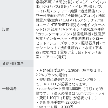
楽器(不可) / 水道(公営) / ガス(プロパン) / 排
水(下水) / バス(専用) / トイレ(専用) / バス・
トイレ別 / シャワー / 給湯 / 追焚機能 / シャ
ワー付洗面化粧台 / 冷暖房(エアコン) / 洗濯
機置き場(室内) / CATV / BSアンテナ / バル
コニー / INTERNET対応(その他インターネ
設備
ット) / 角部屋 / TVドアホン / 温水洗浄便座
/ カウンターキッチン / 浴室乾燥機 / 洗面所
独立 / インターネット使用料無料 / クロー
ゼット / シューズボックス / 照明器具付 / ウ
ォシュレット / 洗面化粧台 / 上水道 / 下水
道 / 敷地内ゴミ置場 / 流し台 / トイレ / 浴
室 / エアコン(電灯)
通信回線備考
・月額保証委託料：1,365円 (駐車場１台、
2.2％プランの場合)
・契約時に退去時のクリーニング費とし
て、￥60,000が必要となります。
一般備考
・ruumサポート費用1,980円（月額）が必
要です。（法人の場合はruumサポートライ
ト費用1,100円（月額）が必要です。）
・更新事務手数料 22,000円
・鍵セット費 3,300円