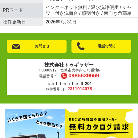
インターネット無料 / 温水洗浄便座 / シャ
PRワード
ワー付き洗面台 / 照明付き / 南向き角部屋
物件更新日
2026年7月31日
お問合せ
電話で聞く
株式会社トゥギャザー
〒8800912 宮崎市大字赤江75番地6
0985639669
電話番号：
ｓａｌｉｅｎｔｅ Ⅱ 204
2311014078
物件番号 |