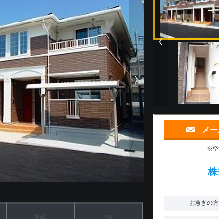
メー
※空
株
お急ぎの方
動画
VR