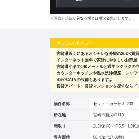
※写真と現況が異なる場合は現況優先とします。
オススメポイント
宮崎港近くにあるオシャレな外観の2LDK賃
インターネット無料で家計にやさしいお部屋
宮崎港小まで140メートルと通学ラクラクの
カウンターキッチンや温水洗浄便座、シャワ
BSやCATVの設備もありますよ
賃貸アパート・賃貸マンションを探すなら『
物件名称
セレノ・カーサＡ 203
所在地
宮崎市新栄町110
間取り
2LDK(洋6・洋5.5・LDK10
専有面積
56.47m²(17.08坪)