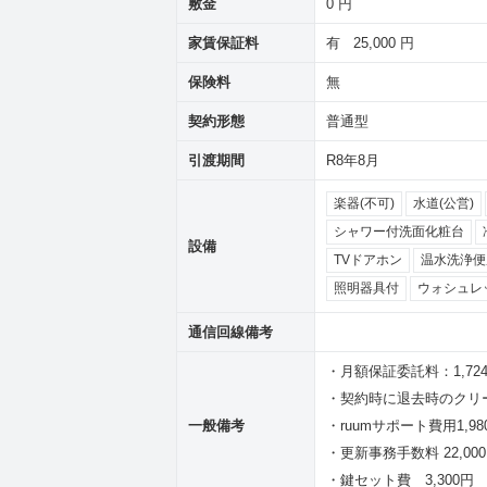
敷金
0 円
家賃保証料
有 25,000 円
保険料
無
契約形態
普通型
引渡期間
R8年8月
楽器(不可)
水道(公営)
シャワー付洗面化粧台
設備
TVドアホン
温水洗浄便
照明器具付
ウォシュレ
通信回線備考
・月額保証委託料：1,72
・契約時に退去時のクリー
一般備考
・ruumサポート費用1,
・更新事務手数料 22,00
・鍵セット費 3,300円