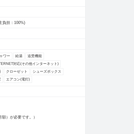
借主負担：100%)
ャワー
給湯
追焚機能
NTERNET対応(その他インターネット)
料
クローゼット
シューズボックス
室
エアコン(電灯)
円（月額）が必要です。）