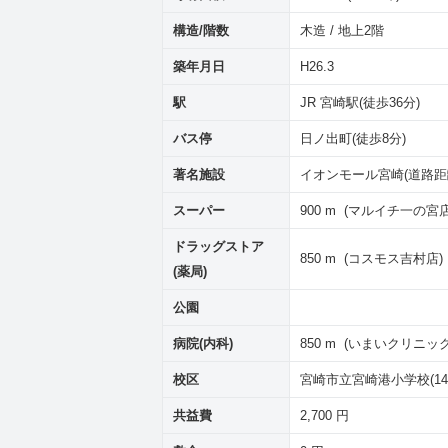
構造/階数
木造 / 地上2階
築年月日
H26.3
駅
JR 宮崎駅(徒歩36分)
バス停
日ノ出町(徒歩8分)
著名施設
イオンモール宮崎(道路距離
スーパー
900 m (マルイチ一の宮店
ドラッグストア
850 m (コスモス吉村店)
(薬局)
公園
病院(内科)
850 m (いまいクリニック
校区
宮崎市立宮崎港小学校(140m
共益費
2,700 円