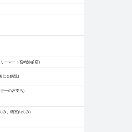
ァミリーマート宮崎港前店)
崎善仁会病院)
崎銀行一の宮支店)
のみ、猫室内のみ)