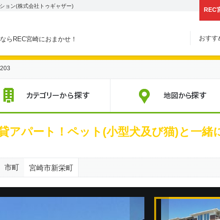
ション(株式会社トゥギャザー)
REC
おすす
ならREC宮崎におまかせ！
203
すすめ賃貸物件
カテゴリーから探す
賃貸アパート！ペット(小型犬及び猫)と一
市町
宮崎市新栄町
次の物件画像