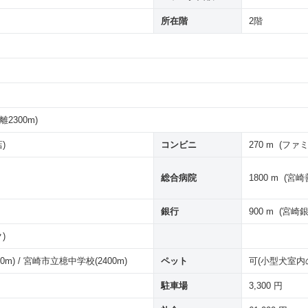
所在階
2階
2300m)
)
コンビニ
270 m (フ
総合病院
1800 m (宮
銀行
900 m (宮
)
) / 宮崎市立檍中学校(2400m)
ペット
可(小型犬室内
駐車場
3,300 円