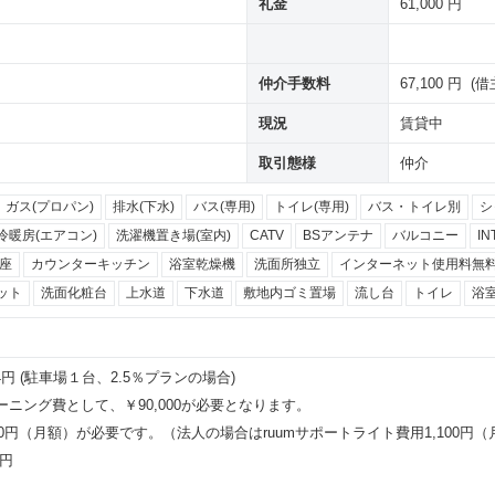
礼金
61,000 円
仲介手数料
67,100 円 (
現況
賃貸中
取引態様
仲介
ガス(プロパン)
排水(下水)
バス(専用)
トイレ(専用)
バス・トイレ別
シ
冷暖房(エアコン)
洗濯機置き場(室内)
CATV
BSアンテナ
バルコニー
I
座
カウンターキッチン
浴室乾燥機
洗面所独立
インターネット使用料無
ット
洗面化粧台
上水道
下水道
敷地内ゴミ置場
流し台
トイレ
浴
4円 (駐車場１台、2.5％プランの場合)
ニング費として、￥90,000が必要となります。
980円（月額）が必要です。（法人の場合はruumサポートライト費用1,100
0円