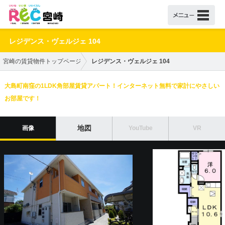
レジデンス・ヴェルジェ 104
宮崎の賃貸物件トップページ
レジデンス・ヴェルジェ 104
大島町南窪の1LDK角部屋賃貸アパート！インターネット無料で家計にやさしい
お部屋です！
地図
画像
YouTube
VR