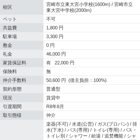
宮崎市立東大宮小学校(1600m) / 宮崎市立
校区
東大宮中学校(2000m)
ペット
不可
共益費
1,800 円
駐車場
3,300 円
敷金
0 円
礼金
46,000 円
家賃保証料
有 22,000 円
保険料
無
仲介手数料
50,600 円 (借主負担：100%)
契約形態
普通型
現況
賃貸中
引渡期間
R8年8月
取引態様
仲介
楽器(不可) / 水道(公営) / ガス(プロパン) / 排
水(下水) / バス(専用) / トイレ(専用) / バス・
トイレ別 / シャワー / 給湯 / 追焚機能 / シャ