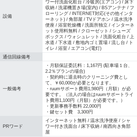
ワー付洗面化粧台 / 冷暖房(エアコン) / 床下
収納 / 洗濯機置き場(室内) / BSアンテナ / フ
ローリング / INTERNET対応(その他インタ
設備
ーネット) / 角部屋 / TVドアホン / 温水洗浄
便座 / 浴室乾燥機 / 洗面所独立 / インターネ
ット使用料無料 / クローゼット / シューズ
ボックス / ウォシュレット / 洗面化粧台 / 上
水道 / 下水道 / 敷地内ゴミ置場 / 流し台 / ト
イレ / 浴室 / エアコン(電灯)
通信回線備考
・月額保証委託料：1,167円 (駐車場１台、
2.2％プランの場合)
・契約時に退去時のクリーニング費とし
て、￥60,000が必要となります。
一般備考
・ruumサポート費用1,980円（月額）が必
要です。（法人の場合はruumサポートライ
ト費用1,100円（月額）が必要です。）
・更新事務手数料 22,000円
・鍵セット費 3,300円
インターネット無料 / 温水洗浄便座 / シャ
PRワード
ワー付き洗面台 / 床下収納 / 南西向き角部
屋