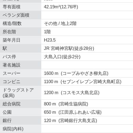
専有面積
42.19m²(12.76坪)
ベランダ面積
構造/階数
その他 / 地上2階
所在階
1階
築年月日
H23.5
駅
JR 宮崎神宮駅(徒歩28分)
バス停
大島入口(徒歩2分)
著名施設
スーパー
1600 m (コープみやざき柳丸店)
コンビニ
1100 m (セブンイレブン宮崎大島町店)
ドラッグストア
1200 m (コスモス大島北店)
(薬局)
総合病院
800 m (宮崎生協病院)
公園
650 m (江田原ふれあい広場)
銀行
120 m (宮崎銀行大島支店)
病院(内科)