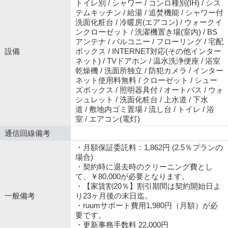
トイレ別 / シャワー / コンロ種別(IH) / シス
テムキッチン / 給湯 / 追焚機能 / シャワー付
洗面化粧台 / 冷暖房(エアコン) / ウォークイ
ンクローゼット / 洗濯機置き場(室内) / BS
アンテナ / バルコニー / フローリング / 宅配
設備
ボックス / INTERNET対応(その他インター
ネット) / TVドアホン / 温水洗浄便座 / 浴室
乾燥機 / 洗面所独立 / 防犯カメラ / インター
ネット使用料無料 / クローゼット / シュー
ズボックス / 照明器具付 / オートバス / ウォ
シュレット / 洗面化粧台 / 上水道 / 下水
道 / 敷地内ゴミ置場 / 流し台 / トイレ / 浴
室 / エアコン(電灯)
通信回線備考
・月額保証委託料：1,862円 (2.5％プランの
場合)
・契約時に退去時のクリーニング費とし
て、￥80,000が必要となります。
・【家賃割20％】割引期間は契約開始日よ
一般備考
り23ヶ月後の末日迄。
・ruumサポート費用1,980円（月額）が必
要です。
・更新事務手数料 22,000円