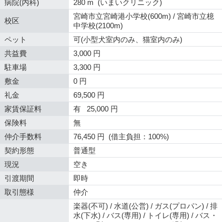
病院(内科)
280 m (いまいクリニック)
宮崎市立宮崎港小学校(600m) / 宮崎市立檍
校区
中学校(2100m)
ペット
可(小型犬室内のみ、猫室内のみ)
共益費
3,000 円
駐車場
3,300 円
敷金
0 円
礼金
69,500 円
家賃保証料
有 25,000 円
保険料
無
仲介手数料
76,450 円 (借主負担：100%)
契約形態
普通型
現況
空き
引渡期間
即時
取引態様
仲介
楽器(不可) / 水道(公営) / ガス(プロパン) / 排
水(下水) / バス(専用) / トイレ(専用) / バス・