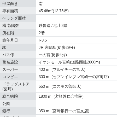
部屋向き
南
専有面積
45.48m²(13.75坪)
ベランダ面積
構造/階数
鉄骨造 / 地上2階
所在階
2階
築年月日
R8.5
駅
JR 宮崎駅(徒歩29分)
バス停
一の宮(徒歩4分)
著名施設
イオンモール宮崎(道路距離2800m)
スーパー
400 m (マルイチ一の宮店)
コンビニ
300 m (セブンイレブン宮崎一の宮町店)
ドラッグストア
550 m (コスモス曽師店)
(薬局)
総合病院
1800 m (宮崎善仁会病院)
公園
銀行
350 m (宮崎銀行一の宮支店)