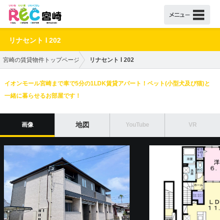
リナセント Ⅰ 202
宮崎の賃貸物件トップページ
リナセント Ⅰ 202
イオンモール宮崎まで車で5分の1LDK賃貸アパート！ペット(小型犬及び猫)と
一緒に暮らせるお部屋です！
地図
画像
YouTube
VR