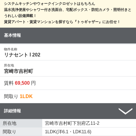
システムキッチンやウォークインクロゼットはもちろん
温水洗浄便座やシャワー付き洗面台、宅配ボックス・防犯カメラ・照明付きと
うれしい設備満載！
賃貸アパート・賃貸マンションを探すなら『トゥギャザー』にお任せ！
基本情報
物件名称
リナセント Ⅰ 202
所在地
宮崎市吉村町
賃料
69,500
円
間取り
1LDK
詳細情報
所在地
宮崎市吉村町下別府乙11-2
間取り
1LDK(洋6.1・LDK11.6)