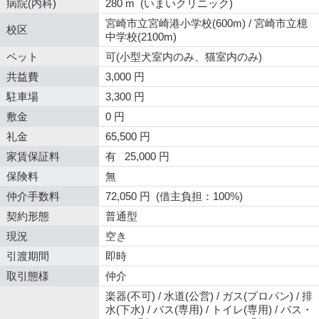
病院(内科)
280 m (いまいクリニック)
宮崎市立宮崎港小学校(600m) / 宮崎市立檍
校区
中学校(2100m)
ペット
可(小型犬室内のみ、猫室内のみ)
共益費
3,000 円
駐車場
3,300 円
敷金
0 円
礼金
65,500 円
家賃保証料
有 25,000 円
保険料
無
仲介手数料
72,050 円 (借主負担：100%)
契約形態
普通型
現況
空き
引渡期間
即時
取引態様
仲介
楽器(不可) / 水道(公営) / ガス(プロパン) / 排
水(下水) / バス(専用) / トイレ(専用) / バス・