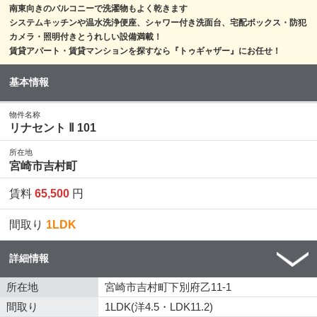
南東向きのバルコニーで洗濯物もよく乾きます
システムキッチンや温水洗浄便座、シャワー付き洗面台、宅配ボックス・防犯
カメラ・照明付きとうれしい設備満載！
賃貸アパート・賃貸マンションを探すなら『トゥギャザー』にお任せ！
基本情報
物件名称
リナセント Ⅱ 101
所在地
宮崎市吉村町
賃料
65,500
円
間取り
1LDK
詳細情報
所在地
宮崎市吉村町下別府乙11-1
間取り
1LDK(洋4.5・LDK11.2)