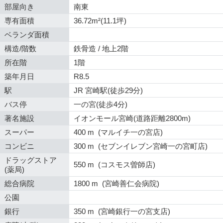
部屋向き
南東
専有面積
36.72m²(11.1坪)
ベランダ面積
構造/階数
鉄骨造 / 地上2階
所在階
1階
築年月日
R8.5
駅
JR 宮崎駅(徒歩29分)
バス停
一の宮(徒歩4分)
著名施設
イオンモール宮崎(道路距離2800m)
スーパー
400 m (マルイチ一の宮店)
コンビニ
300 m (セブンイレブン宮崎一の宮町店)
ドラッグストア
550 m (コスモス曽師店)
(薬局)
総合病院
1800 m (宮崎善仁会病院)
公園
銀行
350 m (宮崎銀行一の宮支店)