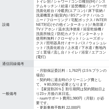
トイレ別 / シャワー / コンロ種別(IH) / シス
テムキッチン / 給湯 / 追焚機能 / シャワー付
洗面化粧台 / 冷暖房(エアコン) / 床下収納 /
洗濯機置き場(室内) / BSアンテナ / バルコ
ニー / フローリング / 宅配ボックス / INTER
設備
NET対応(その他インターネット) / 角部屋 /
TVドアホン / 温水洗浄便座 / 浴室乾燥機 /
洗面所独立 / 防犯カメラ / インターネット
使用料無料 / クローゼット / シューズボッ
クス / 照明器具付 / オートバス / ウォシュレ
ット / 洗面化粧台 / 上水道 / 下水道 / 敷地内
ゴミ置場 / 流し台 / トイレ / 浴室 / エアコン
(電灯)
通信回線備考
・月額保証委託料：1,762円 (2.5％プランの
場合)
・契約時に退去時のクリーニング費とし
て、￥80,000が必要となります。
・【家賃割20％】割引期間は契約開始日よ
一般備考
り23ヶ月後の末日迄。
・ruumサポート費用1,980円（月額）が必
要です。
・更新事務手数料 22,000円