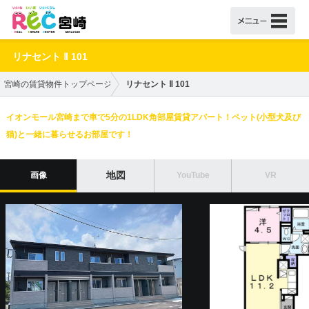
リナセント Ⅱ 101
宮崎の賃貸物件トップページ
リナセント Ⅱ 101
イオンモール宮崎まで車で5分の1LDK角部屋賃貸アパート！ペット(小型犬及び
猫)と一緒に暮らせるお部屋です！
地図
画像
YouTube
VR