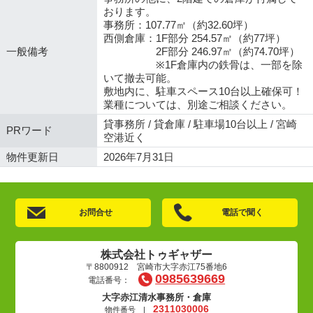
おります。
事務所：107.77㎡（約32.60坪）
西側倉庫：1F部分 254.57㎡（約77坪）
一般備考
2F部分 246.97㎡（約74.70坪）
※1F倉庫内の鉄骨は、一部を除
いて撤去可能。
敷地内に、駐車スペース10台以上確保可！
業種については、別途ご相談ください。
貸事務所 / 貸倉庫 / 駐車場10台以上 / 宮崎
PRワード
空港近く
物件更新日
2026年7月31日
お問合せ
電話で聞く
株式会社トゥギャザー
〒8800912 宮崎市大字赤江75番地6
0985639669
電話番号：
大字赤江清水事務所・倉庫
2311030006
物件番号 |