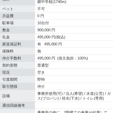
郷中学校(1740m)
ペット
不可
共益費
0 円
駐車場
10台付
敷金
900,000 円
礼金
495,000 円(税込)
家賃保証料
有 495,000 円
保険料
無
仲介手数料
495,000 円 (借主負担：100%)
契約形態
普通型
現況
空き
引渡期間
即時
取引態様
仲介
事務所使用(可) / 法人(希望) / 水道(公営) / ガ
設備
ス(プロパン) / 排水(下水) / トイレ(専用)
通信回線備考
事務所の他に、2階建ての倉庫が付属して