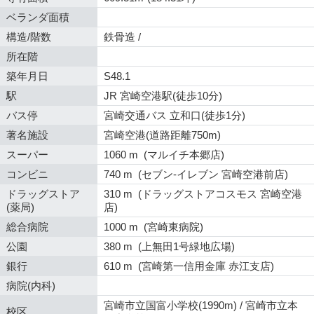
ベランダ面積
構造/階数
鉄骨造 /
所在階
築年月日
S48.1
駅
JR 宮崎空港駅(徒歩10分)
バス停
宮崎交通バス 立和口(徒歩1分)
著名施設
宮崎空港(道路距離750m)
スーパー
1060 m (マルイチ本郷店)
コンビニ
740 m (セブン-イレブン 宮崎空港前店)
ドラッグストア
310 m (ドラッグストアコスモス 宮崎空港
(薬局)
店)
総合病院
1000 m (宮崎東病院)
公園
380 m (上無田1号緑地広場)
銀行
610 m (宮崎第一信用金庫 赤江支店)
病院(内科)
宮崎市立国富小学校(1990m) / 宮崎市立本
校区