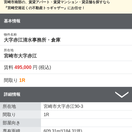
宮崎市南部の、賃貸アパート・賃貸マンション・貸店舗を探すなら
『宮崎空港近くの不動産トゥギャザー』にお任せ！
基本情報
物件名称
大字赤江清水事務所・倉庫
所在地
宮崎市大字赤江
賃料
495,000
円 (税込)
間取り
1R
詳細情報
所在地
宮崎市大字赤江90-3
間取り
1R
部屋向き
専有面積
609.31m²(184.31坪)