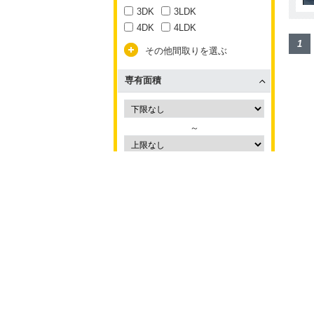
3DK
3LDK
4DK
4LDK
1
その他間取りを選ぶ
専有面積
～
駐車場
設備
設備の条件を選ぶ
再検索
インターネット
インターネット使用料無料