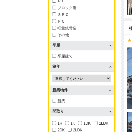
ＲＣ
ブロック造
ＳＲＣ
ＰＣ
軽量鉄骨造
その他
★
平屋
平屋建て
築年
新築物件
新築
間取り
1R
1K
1DK
1LDK
2DK
2LDK