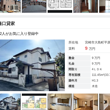
橋口貸家
2人がお気に入り登録中
所在地
宮崎市大島町平原9
9
賃料
万円
敷金
9 万円
礼金
9 万円
間取り
4ＬＤＫ
専有面積
111.45m²(33
築年月
H1.3
構造
木造