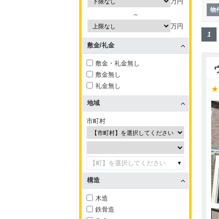
万円
物
～
万円
1
敷金/礼金
敷金・礼金無し
敷金無し
礼金無し
★
地域
市町村
【町】を選択してください
構造
木造
鉄骨造