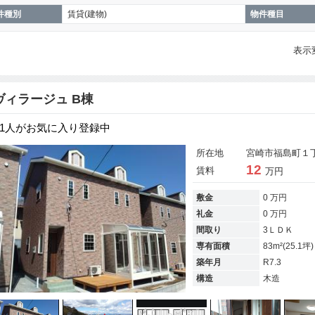
件種別
賃貸(建物)
物件種目
表示
ヴィラージュ B棟
1人がお気に入り登録中
所在地
宮崎市福島町１丁
12
賃料
万円
敷金
0 万円
礼金
0 万円
間取り
3ＬＤＫ
専有面積
83m²(25.1坪)
築年月
R7.3
構造
木造