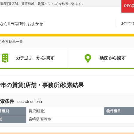
動産(貸店舗、貸事務所、賃貸オフィス)を検索できます。
REC
おすす
ならREC宮崎におまかせ！
)検索結果一覧
すすめ賃貸物件
カテゴリーから探す
市の賃貸(店舗・事務所)検索結果
索条件
search criteria
件種別
賃貸(建物)
物件種目
域
宮崎県 宮崎市