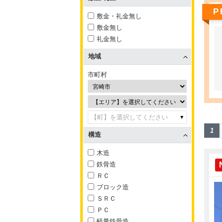
P
敷金・礼金無し
敷金無し
礼金無し
地域
市町村
【町】を選択してください
1
構造
木造
鉄骨造
ＲＣ
ブロック造
ＳＲＣ
ＰＣ
軽量鉄骨造