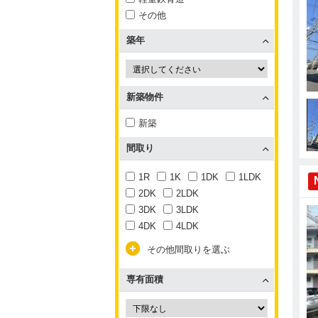
その他
築年
新築物件
新築
間取り
1R
1K
1DK
1LDK
2DK
2LDK
3DK
3LDK
4DK
4LDK
その他間取りを選ぶ
専有面積