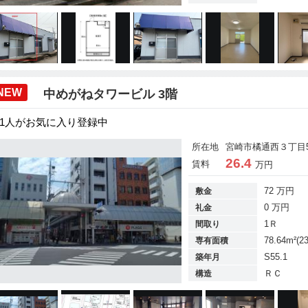
NEW
中めがねタワービル 3階
1人がお気に入り登録中
所在地
宮崎市橘通西３丁目51
26.4
賃料
万円
72 万円
敷金
0 万円
礼金
1Ｒ
間取り
78.64m²(2
専有面積
S55.1
築年月
ＲＣ
構造