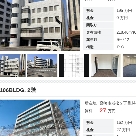
195 万円
敷金
0 万円
礼金
間取り
218.46m²(
専有面積
S60.12
築年月
ＲＣ
構造
106BLDG. 2階
所在地
宮崎市老松２丁目148
27
賃料
万円
162 万円
敷金
27 万円
礼金