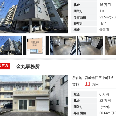
16 万円
礼金
1Ｒ
間取り
21.5m²(6.
専有面積
H7.4
築年月
鉄骨造
構造
NEW
金丸事務所
所在地
宮崎市江平中町1-6 
11
賃料
万円
0 万円
敷金
22 万円
礼金
その他
間取り
50.64m²(1
専有面積