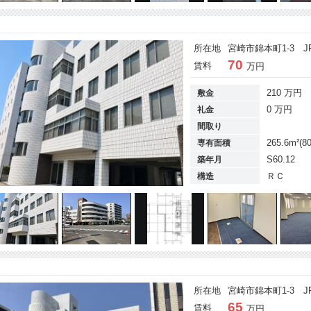
所在地
宮崎市錦本町1-3 J
70
賃料
万円
210 万円
敷金
0 万円
礼金
間取り
265.6m²(8
専有面積
S60.12
築年月
ＲＣ
構造
所在地
宮崎市錦本町1-3 J
65
賃料
万円