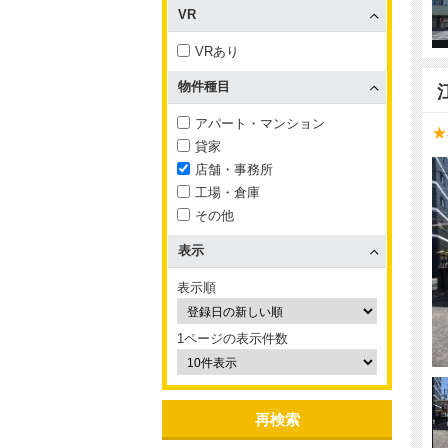
VR
VRあり
物件種目
アパート・マンション
★
貸家
店舗・事務所
工場・倉庫
その他
表示
表示順
1ページの表示件数
再検索