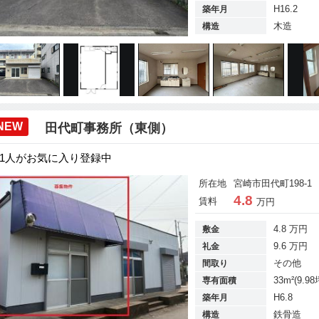
H16.2
築年月
木造
構造
NEW
田代町事務所（東側）
1人がお気に入り登録中
所在地
宮崎市田代町198-1
4.8
賃料
万円
4.8 万円
敷金
9.6 万円
礼金
その他
間取り
33m²(9.98
専有面積
H6.8
築年月
鉄骨造
構造