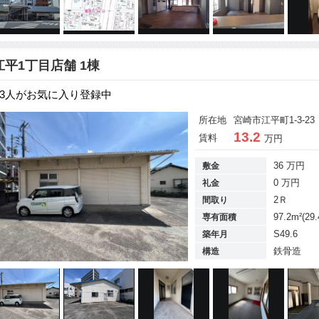
江平1丁目店舗 1棟
3人がお気に入り登録中
所在地
宮崎市江平町1-3-23
13.2
賃料
万円
36 万円
敷金
0 万円
礼金
2Ｒ
間取り
97.2m²(29
専有面積
S49.6
築年月
鉄骨造
構造