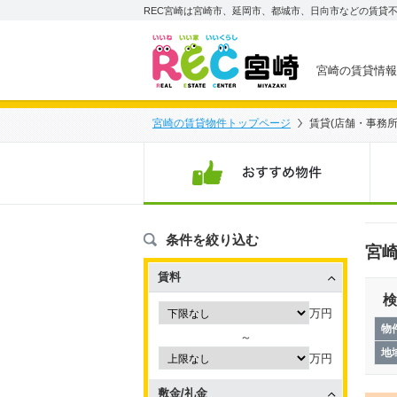
REC宮崎は宮崎市、延岡市、都城市、日向市などの賃貸不
宮崎の賃貸情報
宮崎の賃貸物件トップページ
賃貸(店舗・事務所
お
条件を絞り込む
宮崎
賃料
検
万円
物
～
地
万円
敷金/礼金