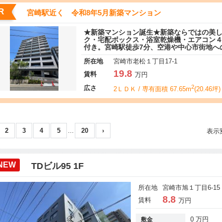
R
宮崎駅近く 令和8年5月新築マンション
★新築マンション誕生★新築ならではの美
ク・宅配ボックス・浴室乾燥機・エアコン
付き。宮崎駅徒歩7分、空港や中心市街地へ
所在地
宮崎市老松１丁目17-1
19.8
賃料
万円
2
広さ
2ＬＤＫ / 専有面積 67.65m
(20.46坪)
2
3
4
5
...
20
›
表示
NEW
TDビル95 1F
所在地
宮崎市旭１丁目6-15 
8.8
賃料
万円
0 万円
敷金