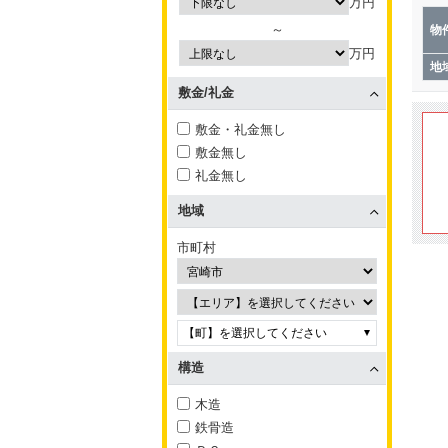
万円
～
物
万円
地
敷金/礼金
敷金・礼金無し
敷金無し
礼金無し
地域
市町村
【町】を選択してください
構造
木造
鉄骨造