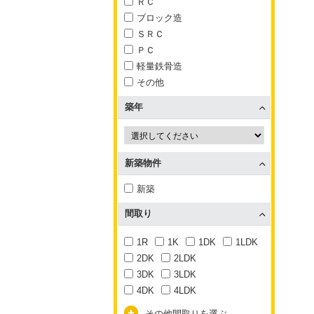
ＲＣ
ブロック造
ＳＲＣ
ＰＣ
軽量鉄骨造
その他
築年
新築物件
新築
間取り
1R
1K
1DK
1LDK
2DK
2LDK
3DK
3LDK
4DK
4LDK
その他間取りを選ぶ