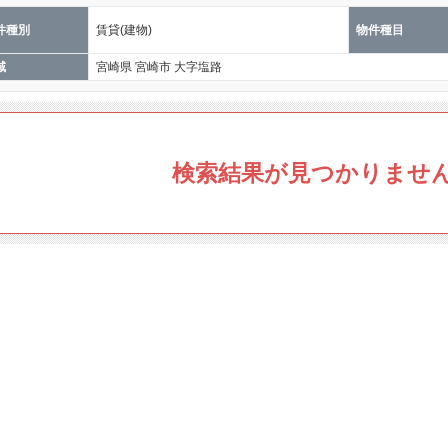
件種別
賃貸(建物)
物件種目
域
宮崎県 宮崎市 大字塩路
検索結果が見つかりませ