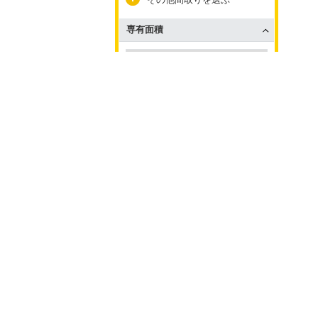
専有面積
～
駐車場
再検索
設備
設備の条件を選ぶ
検索条件を
保存した
保存
検索条件
インターネット
インターネット使用料無料
エレベーター
エレベーター有