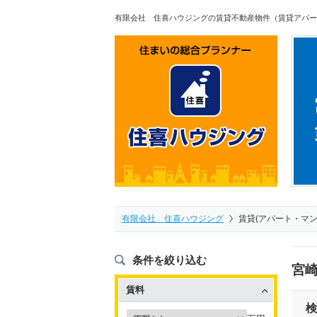
有限会社 住喜ハウジングの賃貸不動産物件（賃貸アパー
有限会社 住喜ハウジング
賃貸(アパート・マ
条件を絞り込む
宮崎
賃料
検