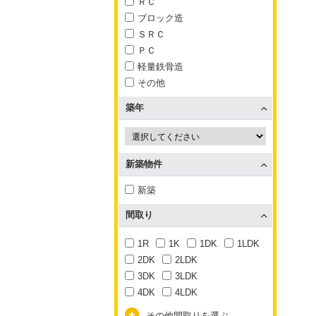
ＲＣ
ブロック造
ＳＲＣ
ＰＣ
軽量鉄骨造
その他
築年
新築物件
新築
間取り
1R
1K
1DK
1LDK
2DK
2LDK
3DK
3LDK
4DK
4LDK
その他間取りを選ぶ