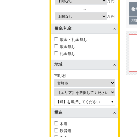
万円
～
物
万円
地
敷金/礼金
敷金・礼金無し
敷金無し
礼金無し
地域
市町村
【町】を選択してください
構造
木造
鉄骨造