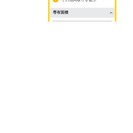
専有面積
～
駐車場
再検索
設備
設備の条件を選ぶ
検索条件を
保存した
保存
検索条件
インターネット
インターネット使用料無料
エレベーター
エレベーター有