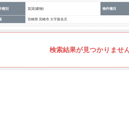
件種別
賃貸(建物)
物件種目
域
宮崎県 宮崎市 大字新名爪
検索結果が見つかりませ