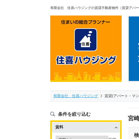
有限会社 住喜ハウジングの賃貸不動産物件（賃貸アパー
有限会社 住喜ハウジング
賃貸(アパート・マ
条件を絞り込む
宮崎
賃料
検