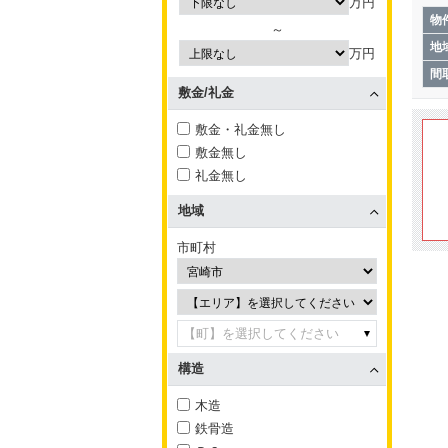
万円
物
～
地
万円
間
敷金/礼金
敷金・礼金無し
敷金無し
礼金無し
地域
市町村
【町】を選択してください
構造
木造
鉄骨造