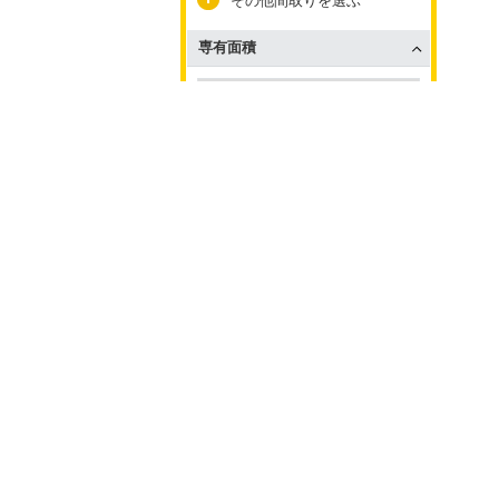
その他間取りを選ぶ
専有面積
～
駐車場
再検索
設備
設備の条件を選ぶ
検索条件を
保存した
保存
検索条件
インターネット
インターネット使用料無料
エレベーター
エレベーター有