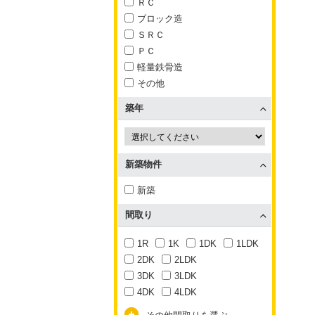
ＲＣ
ブロック造
ＳＲＣ
ＰＣ
軽量鉄骨造
その他
築年
新築物件
新築
間取り
1R
1K
1DK
1LDK
2DK
2LDK
3DK
3LDK
4DK
4LDK