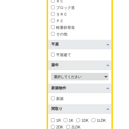
ＲＣ
ブロック造
ＳＲＣ
ＰＣ
軽量鉄骨造
その他
平屋
平屋建て
築年
新築物件
新築
間取り
1R
1K
1DK
1LDK
2DK
2LDK