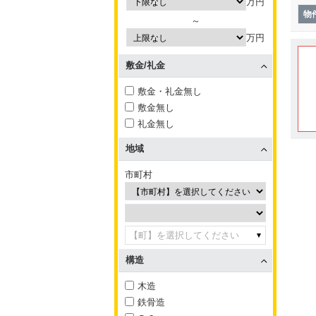
万円
物
～
万円
敷金/礼金
敷金・礼金無し
敷金無し
礼金無し
地域
市町村
【町】を選択してください
構造
木造
鉄骨造