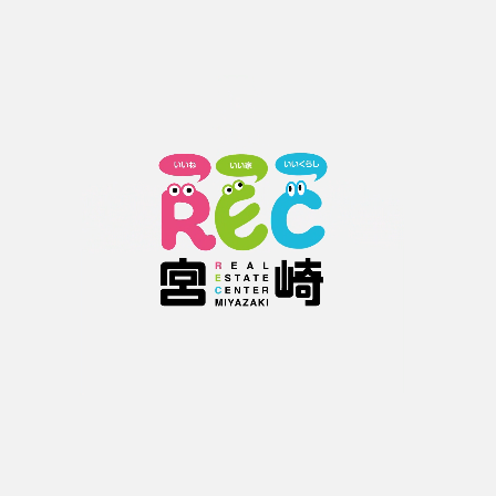
波を愛するあなたへ
宮崎県（宮崎市、延岡市、日向市）はさまざまな種類、サイズの波を年間を通
して楽しむことができます。その為、宮崎県はサーファーにとって日本におけ
るサーフィンの聖地とされています。そんなサーファーが移住にピッタリのお
すすめ物件をREC宮崎では多数取り揃えています。
またスマートフォン対応で現在位置から売買戸建住宅、売買新築一戸建て、売
買中古一戸建て、売買新築住宅、売買中古住宅、売買新築マンション、売買分
譲マンション、売買土地、売地などの不動産物件を検索できます。
宮崎県の売買不動産物件をお探しの方は右のボタンをクリック！
売買マンション
売買一戸建て